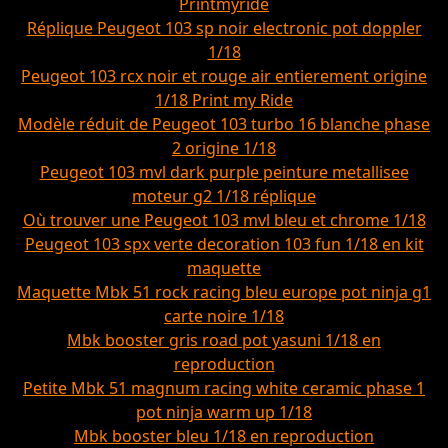
Printmyride
Réplique Peugeot 103 sp noir electronic pot doppler
1/18
Peugeot 103 rcx noir et rouge air entierement origine
1/18 Print my Ride
Modèle réduit de Peugeot 103 turbo 16 blanche phase
2 origine 1/18
Peugeot 103 mvl dark purple peinture metallisee
moteur g2 1/18 réplique
Où trouver une Peugeot 103 mvl bleu et chrome 1/18
Peugeot 103 spx verte decoration 103 fun 1/18 en kit
maquette
Maquette Mbk 51 rock racing bleu europe pot ninja g1
carte noire 1/18
Mbk booster gris road pot yasuni 1/18 en
reproduction
Petite Mbk 51 magnum racing white ceramic phase 1
pot ninja warm up 1/18
Mbk booster bleu 1/18 en reproduction