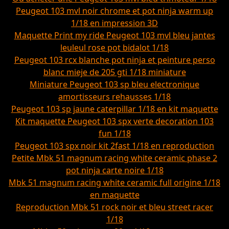
Peugeot 103 mvl noir chrome et pot ninja warm up
1/18 en impression 3D
Maquette Print my ride Peugeot 103 mvl bleu jantes
leuleul rose pot bidalot 1/18
Peugeot 103 rcx blanche pot ninja et peinture perso
blanc mieje de 205 gti 1/18 miniature
Miniature Peugeot 103 sp bleu electronique
amortisseurs rehausses 1/18
Peugeot 103 sp jaune caterpillar 1/18 en kit maquette
Kit maquette Peugeot 103 spx verte decoration 103
fun 1/18
Peugeot 103 spx noir kit 2fast 1/18 en reproduction
Petite Mbk 51 magnum racing white ceramic phase 2
pot ninja carte noire 1/18
Mbk 51 magnum racing white ceramic full origine 1/18
en maquette
Reproduction Mbk 51 rock noir et bleu street racer
1/18